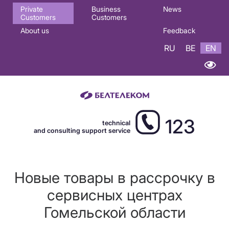
Основная
Private
Business
News
Customers
Customers
навигация
About us
Feedback
EN
RU
BE
EN
123
technical
and consulting support service
Новые товары в рассрочку в
сервисных центрах
Гомельской области