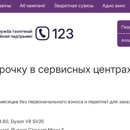
авіны
Аб кампаніі
Зваротная сувязь
Адно акно
Пад
123
лужба тэхнічнай
ыйнай падтрымкі
Апл
рочку в сервисных центра
 месяцев без первоначального взноса и переплат для зак
.60, Dyson V8 SV25
ение, Яндекс.Станция Мини 3