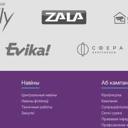
Навіны
Аб кампан
Цэнтральныя навіны
Кіраўніцтва
Навіны філіялаў
Кампанія
Тэхнічныя работы
Супрацоўніцтв
Закупкі
Сеткі сувязі
Прававая інф
Прафсаюзнае 