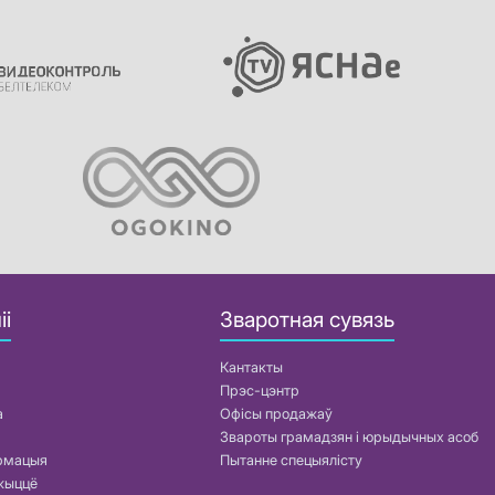
іі
Зваротная сувязь
Кантакты
Прэс-цэнтр
а
Офісы продажаў
Звароты грамадзян і юрыдычных асоб
армацыя
Пытанне спецыялісту
жыццё