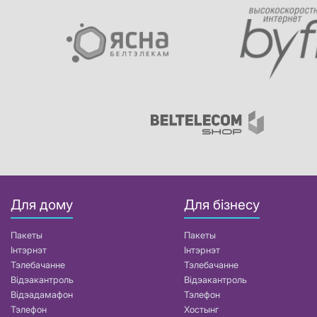
Для дому
Для бізнесу
Пакеты
Пакеты
Інтэрнэт
Інтэрнэт
Тэлебачанне
Тэлебачанне
Відэакантроль
Відэакантроль
Відэадамафон
Тэлефон
Тэлефон
Хостынг