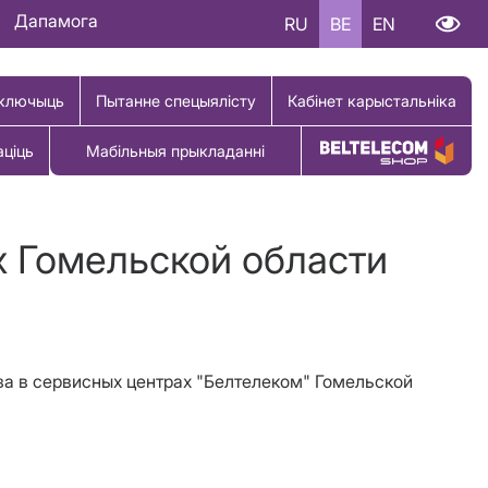
Дапамога
RU
BE
EN
ключыць
Пытанне спецыялісту
Кабінет карыстальніка
аціць
Мабільныя прыкладанні
Купіць тавар
х Гомельской области
аза в сервисных центрах "Белтелеком" Гомельской