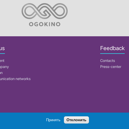
us
Feedback
ent
Contacts
mpany
Press-center
on
nication networks
Search
Принять
Отклонить