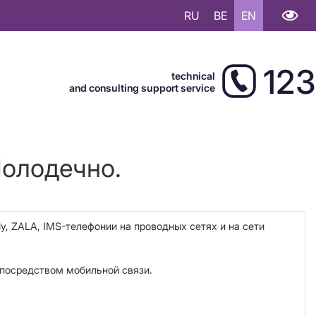
RU
BE
EN
123
technical
and consulting support service
Молодечно.
ly,
ZALA
, IMS-телефонии на проводных сетях и на сети
н посредством мобильной связи.