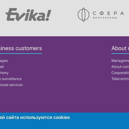
iness customers
About 
ages
Managem
net
About co
phony
Cooperati
 surveillance
Telecommu
ional services
ей сайта используются cookies