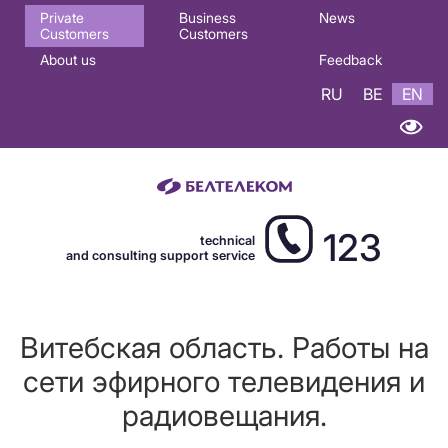
Основная
Private
Business
News
Customers
Customers
навигация
About us
Feedback
EN
RU
BE
EN
123
technical
and consulting support service
Витебская область. Работы на
сети эфирного телевидения и
радиовещания.