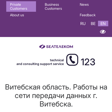
Основная
Private
Business
News
Customers
Customers
навигация
About us
Feedback
EN
RU
BE
EN
123
technical
and consulting support service
Витебская область. Работы на
сети передачи данных г.
Витебска.