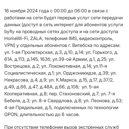
16 ноября 2024 года с 00:00 до 06:00 в связи с
работами на сети будет перерыв услуг сети передачи
данных (доступ в сеть интернет для абонентов услуги
byfly на проводных сетях доступа и на сети доступа
HomeWi-Fi, ZALA, телефония IMS, видеоконтроль,
VPN) у отдельных абонентов г. Витебска по адресам:
ул. 1-ая Пролетарская, д.3, д.10, д.14; ул. Горького, д.
61А, д.113, д.145, 163б; ул.39-ой Армии, д.1, д.25; ул.
Вострецова, д.2; ул. Локомотивная, д.14; ул.11-я
Социалистическая, д.1; ул. Орджоникидзе, д.39; ул.
Некрасова, д.4, д.9; ул. К.Маркса, д.15, д.17, д.37/2,
д.49, д.66, д.47, д.48А, д.66, д.108; ул. 5-ая
Кооперативная, д.8; пер. Стахоновский, д.7; ул. 7-я
Бебеля, д.3; ул. 8-я Свердлова, д.8; ул. Леонова, д.53;
4-ая Прядильная, д.5, подключенных по технологии
GPON, длительностью до 6 часов.
При отсутствии телефонии вызов экстренных служб