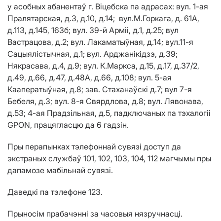
у асобных абанентаў г. Віцебска па адрасах: вул. 1-ая
Пралятарская, д.3, д.10, д.14; вул.М.Горкага, д. 61А,
д.113, д.145, 163б; вул. 39-й Арміі, д.1, д.25; вул
Вастрацова, д.2; вул. Лакаматыўная, д.14; вул.11-я
Сацыялістычная, д.1; вул. Арджанікідзэ, д.39;
Някрасава, д.4, д.9; вул. К.Маркса, д.15, д.17, д.37/2,
д.49, д.66, д.47, д.48А, д.66, д.108; вул. 5-ая
Кааператыўная, д.8; зав. Стаханаўскі д.7; вул 7-я
Бебеля, д.3; вул. 8-я Свярдлова, д.8; вул. Лявонава,
д.53; 4-ая Прадзільная, д.5, падключаных па тэхалогіі
GPON, працягласцю да 6 гадзін.
Пры перапынках тэлефоннай сувязі доступ да
экстраных службаў 101, 102, 103, 104, 112 магчымы пры
дапамозе мабільнай сувязі.
Даведкі па тэлефоне 123.
Прыносім прабачэнні за часовыя нязручнасці.