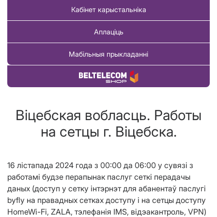
Кабінет карыстальніка
Аплаціць
Мабільныя прыкладанні
Купіць тавар
Віцебская вобласць. Работы
на сетцы г. Віцебска.
16 лістапада 2024 года з 00:00 да 06:00 у сувязі з
работамi будзе перапынак паслуг сеткі перадачы
даных (доступ у сетку інтэрнэт для абанентаў паслугі
byfly на правадных сетках доступу і на сетцы доступу
HomeWi-Fi, ZALA, тэлефанія IMS, відэакантроль, VPN)