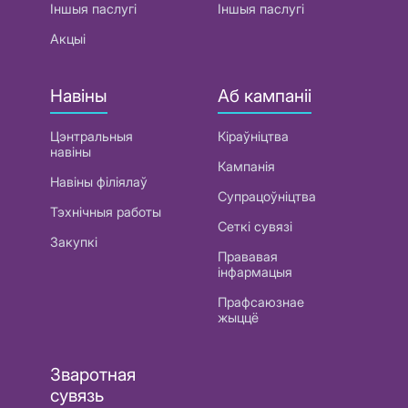
Іншыя паслугі
Іншыя паслугі
Акцыі
Навіны
Аб кампаніі
Цэнтральныя
Кіраўніцтва
навіны
Кампанія
Навіны філіялаў
Супрацоўніцтва
Тэхнічныя работы
Сеткі сувязі
Закупкі
Прававая
інфармацыя
Прафсаюзнае
жыццё
Зваротная
сувязь