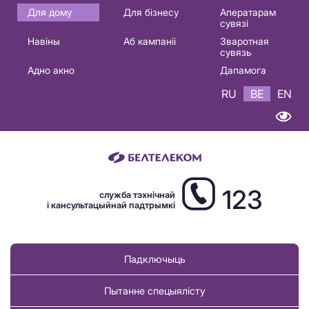
Основная
Для дому
Для бізнесу
Аператарам
сувязі
навигация
Навіны
Аб кампаніі
Зваротная
BE
сувязь
Адно акно
Дапамога
RU
BE
EN
123
служба тэхнічнай
і кансультацыйнай падтрымкі
Падключыць
Пытанне спецыялісту