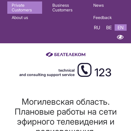
Основная
Private
Business
News
Customers
Customers
навигация
About us
Feedback
EN
RU
BE
EN
123
technical
and consulting support service
Могилевская область.
Плановые работы на сети
эфирного телевидения и