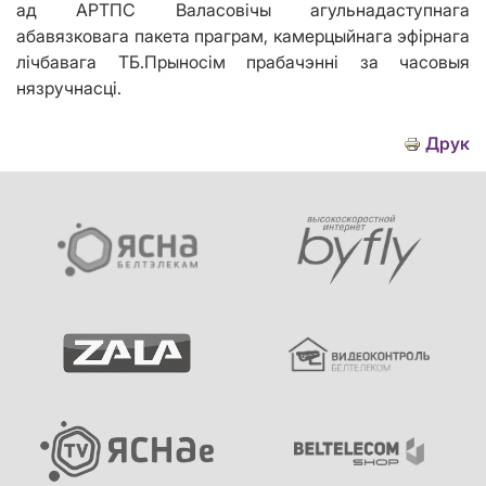
ад АРТПС Валасовічы агульнадаступнага
абавязковага пакета праграм, камерцыйнага эфірнага
лічбавага ТБ.Прыносім прабачэнні за часовыя
нязручнасці.
Друк