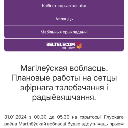
Кабінет карыстальніка
Аплаціць
Мабільныя прыкладанні
Купіць тавар
Магілеўская вобласць.
Плановые работы на сетцы
эфірнага тэлебачання і
радыёвяшчання.
31.01.2024 з 00.30 да 05.30 на тэрыторыі Глускага
раёна Магілёўскай вобласці будзе адсутнічаць прыем