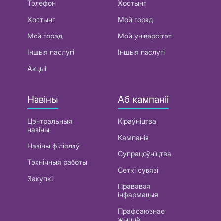
Тэлефон
Хостынг
Хостынг
Мой горад
Мой горад
Мой універсітэт
Іншыя паслугі
Іншыя паслугі
Акцыі
Навіны
Аб кампаніі
Цэнтральныя
Кіраўніцтва
навіны
Кампанія
Навіны філіялаў
Супрацоўніцтва
Тэхнічныя работы
Сеткі сувязі
Закупкі
Прававая
інфармацыя
Прафсаюзнае
жыццё