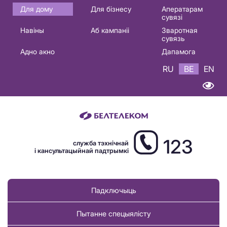
Основная
Для дому
Для бізнесу
Аператарам
сувязі
навигация
Навіны
Аб кампаніі
Зваротная
BE
сувязь
Адно акно
Дапамога
RU
BE
EN
123
служба тэхнічнай
і кансультацыйнай падтрымкі
Падключыць
Пытанне спецыялісту