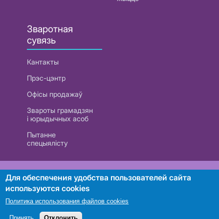
Зваротная
сувязь
Кантакты
Прэс-цэнтр
Офісы продажаў
Звароты грамадзян
і юрыдычных асоб
Пытанне
спецыялісту
РУП «Белтэлекам». УНП 101007741
Для обеспечения удобства пользователей сайта
используются cookies
Политика использования файлов cookies
Пошук
Принять
Отклонить