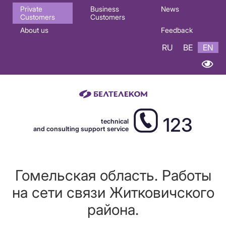
Основная
Private
Business
News
Customers
Customers
навигация
About us
Feedback
EN
RU
BE
EN
123
technical
and consulting support service
Гомельская область. Работы
на сети связи Житковичского
района.