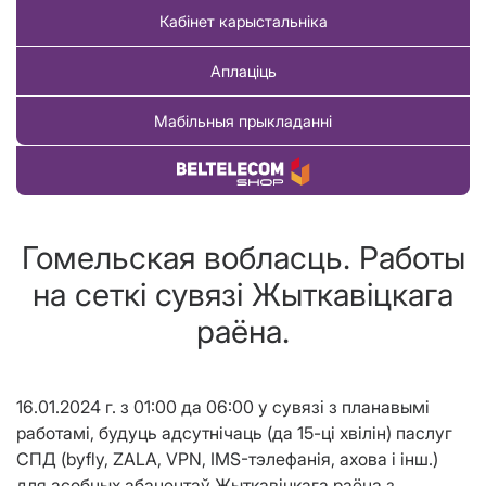
Кабінет карыстальніка
Аплаціць
Мабільныя прыкладанні
Купіць тавар
Гомельская вобласць. Работы
на сеткі сувязі Жыткавіцкага
раёна.
16.01.2024 г. з 01:00 да 06:00
у сувязі з планавым
і
работамі, будуць адсутнічаць (да 15-ц
i
хв
іл
ін) паслуг
СПД
(byfly, ZALA, VPN, IMS-тэлефанія,
ахова і інш.)
для асобных абанентаў
Жыткавіцкага раёна
з