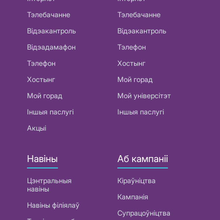
Тэлебачанне
Тэлебачанне
Відэакантроль
Відэакантроль
Відэадамафон
Тэлефон
Тэлефон
Хостынг
Хостынг
Мой горад
Мой горад
Мой універсітэт
Іншыя паслугі
Іншыя паслугі
Акцыі
Навіны
Аб кампаніі
Цэнтральныя
Кіраўніцтва
навіны
Кампанія
Навіны філіялаў
Супрацоўніцтва