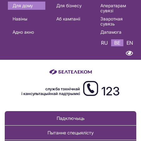
Основная
Для дому
Для бізнесу
Аператарам
сувязі
навигация
Навіны
Аб кампаніі
Зваротная
BE
сувязь
Адно акно
Дапамога
RU
BE
EN
123
служба тэхнічнай
і кансультацыйнай падтрымкі
Падключыць
Пытанне спецыялісту