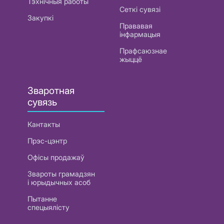
Тэхнічныя работы
Сеткі сувязі
Закупкі
Прававая
інфармацыя
Прафсаюзнае
жыццё
Зваротная
сувязь
Кантакты
Прэс-цэнтр
Офісы продажаў
Звароты грамадзян
і юрыдычных асоб
Пытанне
спецыялісту