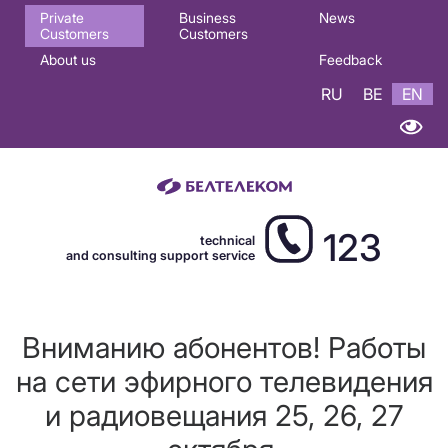
Основная
Private
Business
News
Customers
Customers
навигация
About us
Feedback
EN
RU
BE
EN
123
technical
and consulting support service
Вниманию абонентов! Работы
на сети эфирного телевидения
и радиовещания 25, 26, 27