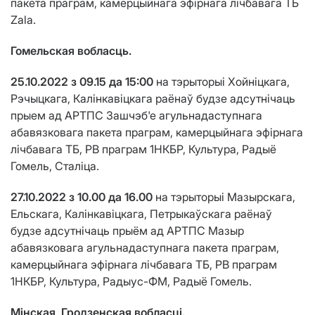
пакета праграм, камерцыйнага эфірнага лічбавага ТБ
Zala.
Гомельская вобласць.
25.10.2022 з 09.15 да 15:00
на тэрыторыі Хойніцкага,
Рэчыцкага, Калінкавіцкага раёнаў будзе адсутнічаць
прыем ад АРТПС Зашчэб'е агульнадаступнага
абавязковага пакета праграм, камерцыйнага эфірнага
лічбавага ТБ, РВ праграм 1НКБР, Культура, Радыё
Гомель, Сталіца.
27.10.2022 з 10.00 да 16.00
на тэрыторыі Мазырскага,
Ельскага, Калінкавіцкага, Петрыкаўскага раёнаў
будзе адсутнічаць прыём ад АРТПС Мазыр
абавязковага агульнадаступнага пакета праграм,
камерцыйнага эфірнага лічбавага ТБ, РВ праграм
1НКБР, Культура, Радыус-ФМ, Радыё Гомель.
Мінская, Гродзенская вобласцi.