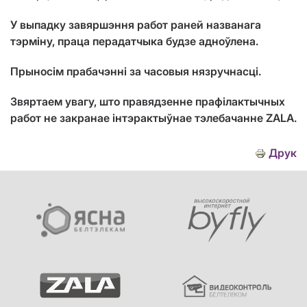
У выпадку завяршэння работ раней названага
тэрміну, праца перадатчыка будзе адноўлена.
Прыносім прабачэнні за часовыя нязручнасці.
Звяртаем увагу, што правядзенне прафілактычных
работ не закранае інтэрактыўнае тэлебачанне ZALA.
Друк