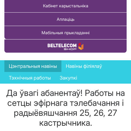
Кабінет карыстальніка
Аплаціць
Мабільныя прыкладанні
Купіць тавар
News
Цэнтральныя навіны
Навіны філіялаў
menu
Тэхнічныя работы
Закупкі
Да ўвагі абанентаў! Работы на
сетцы эфірнага тэлебачання і
радыёвяшчання 25, 26, 27
кастрычника.