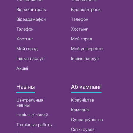
Відэакантроль
Відэакантроль
Відэадамафон
Тэлефон
Тэлефон
Хостынг
Хостынг
Мой горад
Мой горад
Мой універсітэт
Іншыя паслугі
Іншыя паслугі
Акцыі
Навіны
Аб кампаніі
Цэнтральныя
Кіраўніцтва
навіны
Кампанія
Навіны філіялаў
Супрацоўніцтва
Тэхнічныя работы
Сеткі сувязі