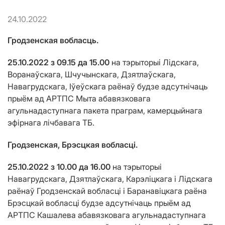
24.10.2022
Гродзенская вобласць.
25.10.2022 з 09.15 да 15.00
на тэрыторыі Лідскага,
Воранаўскага, Шчучынскага, Дзятлаўскага,
Навагрудскага, Іўеўскага раёнаў будзе адсутнічаць
прыём ад АРТПС Мыта абавязковага
агульнадаступнага пакета праграм, камерцыйнага
эфірнага лічбавага ТБ.
Гродзенская, Брэсцкая вобласці.
25.10.2022 з 10.00 да 16.00
на тэрыторыi
Навагрудскага, Дзятлаўскага, Карэліцкага і Лідскага
раёнаў Гродзенскай вобласці і Баранавіцкага раёна
Брэсцкай вобласці будзе адсутнічаць прыём ад
АРТПС Кашалева абавязковага агульнадаступнага