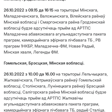
26.10.2022 з 09.15 да 16:15
на тэрыторыі Мінскага,
Маладзечанскага, Валожынскага, Вілейскага раёнаў
Мінскай вобласці і Смаргонскага раёна Гродзенскай
вобласці будзе адсутнічаць прыём ад АРТПС
Маладзечна абавязковага агульнадаступнага пакета
праграм, камерцыйнага эфірнага лічбавага ТБ , РВ
праграм 1НКБР, Маладзечна-ФМ, Новае Радыё,
Мінская хваля, Легенды ФМ.
Гомельская, Брэсцкая, Мінская вобласці.
26.10.2022 з 10.00 да 16.00
на тэрыторыі Лельчыцкага,
Жыткавічскага, Петрыкаўскага раёнаў Гомельскай
вобласці, Столінскага, Лунінецкага раёнаў Брэсцкай
вобласці, Салігорскага раёна Мінскай вобласці будзе
адсутнічаць прыём ад АРТПС Жыткавічы
агульнадаступнага абавязковага пакета праграм,
камерцыйнага эфірнага лічбавага ТБ, радыё Сталіца.