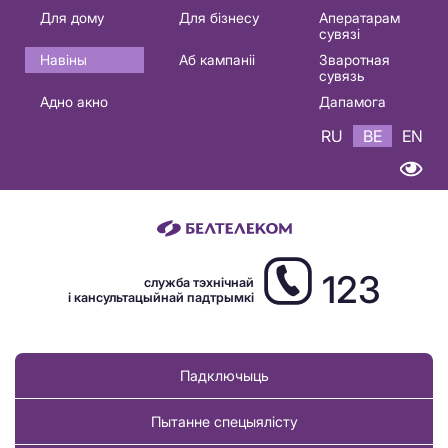
Основная
Для дому
Для бізнесу
Аператарам
сувязі
навигация
Навіны
Аб кампаніі
Зваротная
BE
сувязь
Адно акно
Дапамога
RU
BE
EN
123
служба тэхнічнай
і кансультацыйнай падтрымкі
Падключыць
Пытанне спецыялісту