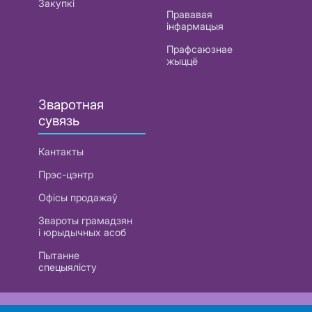
Закупкі
Прававая
інфармацыя
Прафсаюзнае
жыццё
Зваротная
сувязь
Кантакты
Прэс-цэнтр
Офісы продажаў
Звароты грамадзян
і юрыдычных асоб
Пытанне
спецыялісту
РУП «Белтэлекам». УНП 101007741