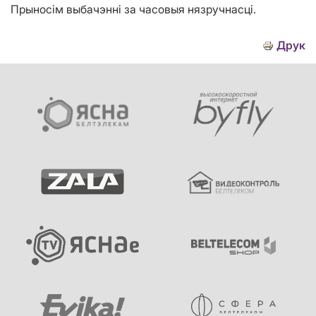
Прыносім выбачэнні за часовыя нязручнасці.
Друк