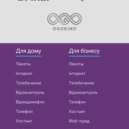
Для дому
Для бізнесу
Пакеты
Пакеты
Інтэрнэт
Інтэрнэт
Тэлебачанне
Тэлебачанне
Відэакантроль
Відэакантроль
Відэадамафон
Тэлефон
Тэлефон
Хостынг
Хостынг
Мой горад