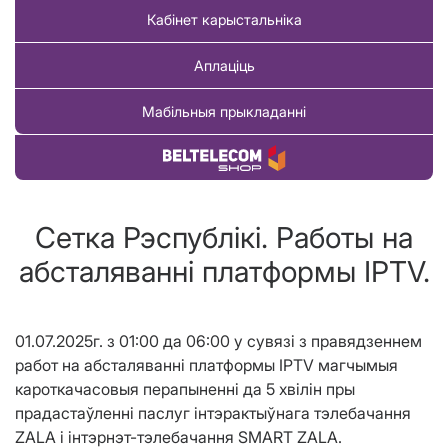
Кабінет карыстальніка
Аплаціць
Мабільныя прыкладанні
Купіць тавар
Сетка Рэспублікі. Работы на
абсталяванні платформы IPTV.
01.07.2025г. з 01:00 да 06:00 у сувязі з правядзеннем
работ на абсталяванні платформы IPTV магчымыя
кароткачасовыя перапыненні да 5 хвілін пры
прадастаўленні паслуг інтэрактыўнага тэлебачання
ZALA і інтэрнэт-тэлебачання SMART ZALA.