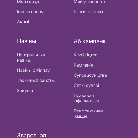
Мой горад
Мой універсітэт
Іншыя паслугі
Іншыя паслугі
Акцыі
Навіны
Аб кампаніі
Цэнтральныя
Кіраўніцтва
навіны
Кампанія
Навіны філіялаў
Супрацоўніцтва
Тэхнічныя работы
Сеткі сувязі
Закупкі
Прававая
інфармацыя
Прафсаюзнае
жыццё
Зваротная