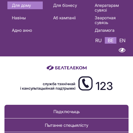
Основная
Для дому
Для бізнесу
Аператарам
сувязі
навигация
Навіны
Аб кампаніі
Зваротная
BE
сувязь
Адно акно
Дапамога
RU
BE
EN
123
служба тэхнічнай
і кансультацыйнай падтрымкі
Падключыць
Пытанне спецыялісту