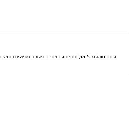
я кароткачасовыя перапыненні да 5 хвілін пры