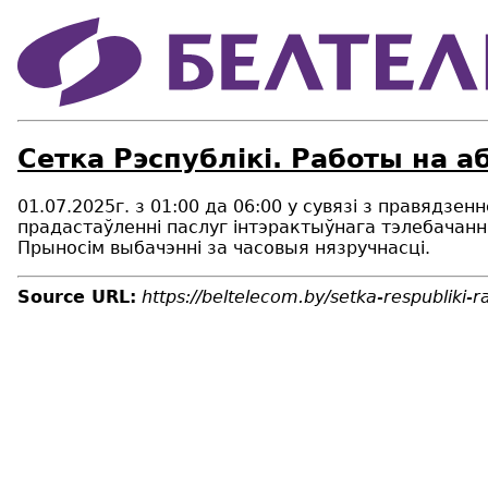
Сетка Рэспублікі. Работы на а
01.07.2025г. з 01:00 да 06:00 у сувязі з правядз
прадастаўленні паслуг інтэрактыўнага тэлебачанн
Прыносім выбачэнні за часовыя нязручнасці.
Source URL:
https://beltelecom.by/setka-respubliki-