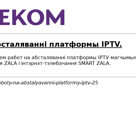
бсталяванні платформы IPTV.
еннем работ на абсталяванні платформы IPTV магчымы
я ZALA і інтэрнэт-тэлебачання SMART ZALA.
raboty-na-abstalyavanni-platformy-iptv-25