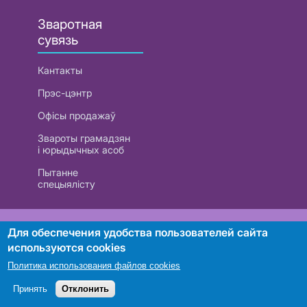
Зваротная
сувязь
Кантакты
Прэс-цэнтр
Офісы продажаў
Звароты грамадзян
і юрыдычных асоб
Пытанне
спецыялісту
РУП «Белтэлекам». УНП 101007741
Для обеспечения удобства пользователей сайта
используются cookies
Политика использования файлов cookies
Пошук
Принять
Отклонить