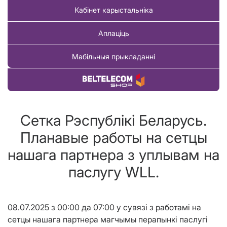
Кабінет карыстальніка
Аплаціць
Мабільныя прыкладанні
Купіць тавар
Сетка Рэспублікі Беларусь.
Планавые работы на сетцы
нашага партнера з уплывам на
паслугу WLL.
08.07.2025 з 00:00 да 07:00 у сувязі з работамі на
сетцы нашага партнера магчымы перапынкі паслугі