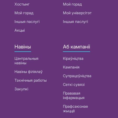
Хостынг
Мой горад
Мой горад
Мой універсітэт
Іншыя паслугі
Іншыя паслугі
Акцыі
Навіны
Аб кампаніі
Цэнтральныя
Кіраўніцтва
навіны
Кампанія
Навіны філіялаў
Супрацоўніцтва
Тэхнічныя работы
Сеткі сувязі
Закупкі
Прававая
інфармацыя
Прафсаюзнае
жыццё