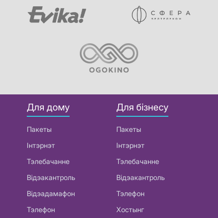
Для дому
Для бізнесу
Пакеты
Пакеты
Інтэрнэт
Інтэрнэт
Тэлебачанне
Тэлебачанне
Відэакантроль
Відэакантроль
Відэадамафон
Тэлефон
Тэлефон
Хостынг