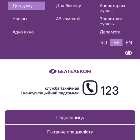
Основная
Для дому
Для бізнесу
Аператарам
сувязі
навигация
Навіны
Аб кампаніі
Зваротная
BE
сувязь
Адно акно
Дапамога
RU
BE
EN
123
служба тэхнічнай
і кансультацыйнай падтрымкі
Падключыць
Пытанне спецыялісту