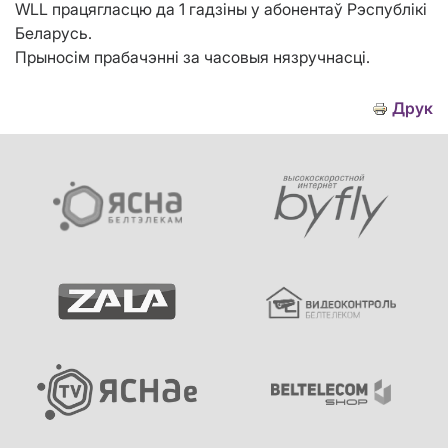
WLL працягласцю да 1 гадзіны у абонентаў Рэспублікі
Беларусь.
Прыносім прабачэнні за часовыя нязручнасці.
Друк