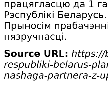
працягласцю да 1 га
Рэспублікі Беларусь.
Прыносім прабачэнні
нязручнасці.
Source URL:
https:/
respubliki-belarus-pl
nashaga-partnera-z-u