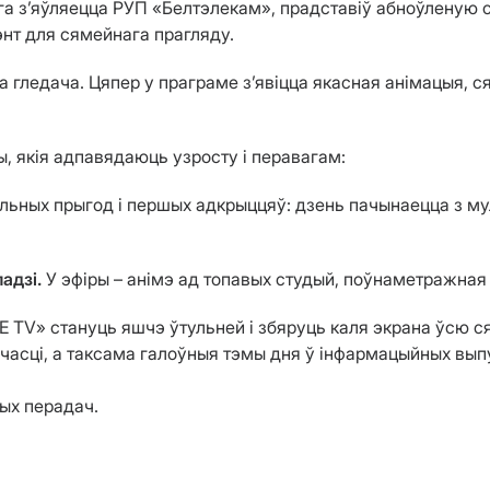
га з’яўляецца РУП «Белтэлекам», прадставіў абноўленую 
нт для сямейнага прагляду.
 гледача. Цяпер у праграме з’явіцца якасная анімацыя, 
ы, якія адпавядаюць узросту і перавагам:
альных прыгод і першых адкрыццяў: дзень пачынаецца з му
ладзі.
У эфіры – анімэ ад топавых студый, поўнаметражная
Е TV» стануць яшчэ ўтульней і збяруць каля экрана ўсю с
часці, а таксама галоўныя тэмы дня ў інфармацыйных вып
вых перадач.