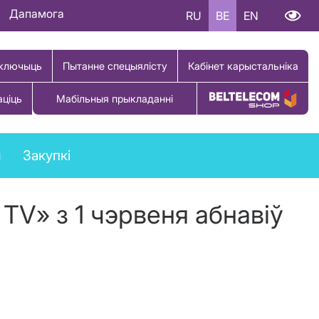
Дапамога
RU
BE
EN
ключыць
Пытанне спецыялісту
Кабінет карыстальніка
аціць
Мабільныя прыкладанні
Купіць тавар
ы
Закупкі
TV» з 1 чэрвеня абнавіў