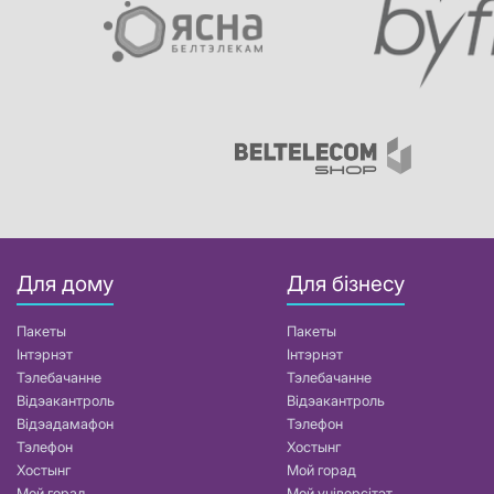
Для дому
Для бізнесу
Пакеты
Пакеты
Інтэрнэт
Інтэрнэт
Тэлебачанне
Тэлебачанне
Відэакантроль
Відэакантроль
Відэадамафон
Тэлефон
Тэлефон
Хостынг
Хостынг
Мой горад
Мой горад
Мой універсітэт