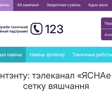
авіны
Аб кампаніі
Зваротная сувязь
Адно акно
Пад
123
лужба тэхнічнай
ыйнай падтрымкі
Апл
ыя навіны
Навіны філіялаў
Тэхнічныя работ
нтэнту: тэлеканал «ЯСНАе 
сетку вяшчання