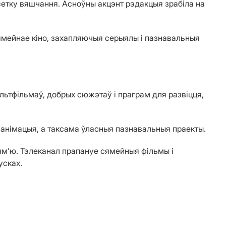
сетку вяшчання. Асноўны акцэнт рэдакцыя зрабіла на
сямейнае кіно, захапляючыя серыялы і пазнавальныя
льтфільмаў, добрых сюжэтаў і праграм для развіцця,
 анімацыя, а таксама ўласныя пазнавальныя праекты.
ям’ю. Тэлеканал прапануе сямейныя фільмы і
усках.