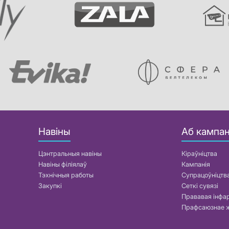
Навіны
Аб кампан
Цэнтральныя навіны
Кіраўніцтва
Навіны філіялаў
Кампанія
Тэхнічныя работы
Супрацоўніцтв
Закупкі
Сеткі сувязі
Прававая інф
Прафсаюзнае 