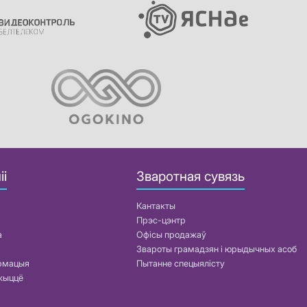
іі
Зваротная сувязь
Кантакты
Прэс-цэнтр
а
Офісы продажаў
Звароты грамадзян і юрыдычных асоб
армацыя
Пытанне спецыялісту
жыццё