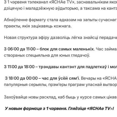
З 1 чэрвеня тэлеканал «ЯСНАе TV», заснавальнікам яко
дзіцячую і маладзёжную аўдыторыю, а таксама на кантэ
Абнаўленне фармату стала адказам на запыты сучаснага
праекты, якія зацікавяць кожнага.
Новая структура эфіру дазволіць лёгка знайсці перадач
З 06:00 да 11:00 –
блок для самых маленькіх
. Час займ
створаных спецыяльна для юных гледачоў.
З 11:00 да 18:00 – трэндавы кантэнт для падлеткаў і мо
З 18:00 да 00:00 – час для ўсёй сям’і
. Вечары на «ЯСНА
папулярныя серыялы, прэм’еры праграм уласнай вытвор
Захоўвайце новы расклад, каб быць у курсе самых ціка
»
У новым фармаце з 1 чэрвеня. Глядзіце «ЯСНАе ТV
!