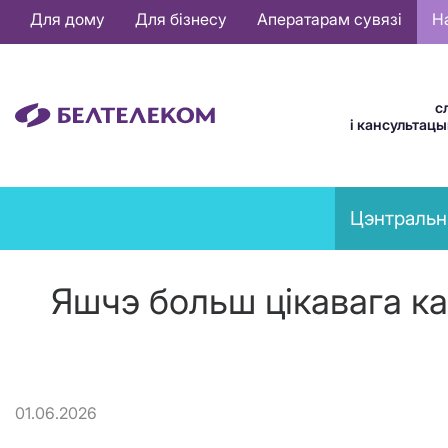
Основная
Для дому
Для бізнесу
Аператарам сувязі
Н
навигация
BE
с
і кансультац
News
Цэнтральн
menu
Яшчэ больш цікавага ка
01.06.2026