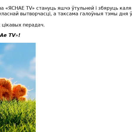
на «ЯСНАЕ TV» стануць яшчэ ўтульней і збяруць кал
уласнай вытворчасці, а таксама галоўныя тэмы дня 
 цікавых перадач.
НАе ТV
»
!