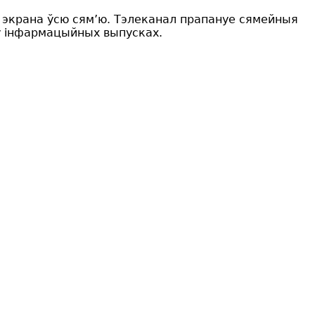
я экрана ўсю сям’ю. Тэлеканал прапануе сямейныя
ў інфармацыйных выпусках.