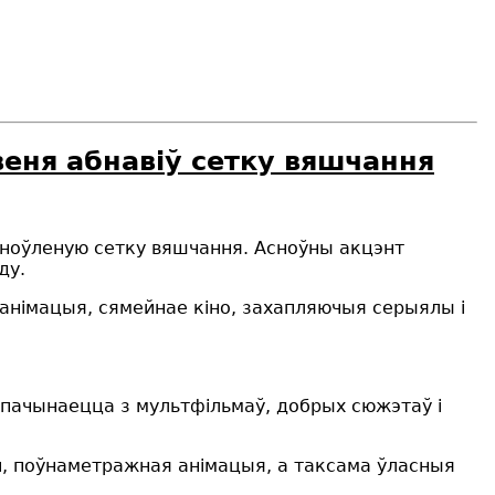
веня абнавіў сетку вяшчання
бноўленую сетку вяшчання. Асноўны акцэнт
ду.
анімацыя, сямейнае кіно, захапляючыя серыялы і
 пачынаецца з мультфільмаў, добрых сюжэтаў і
й, поўнаметражная анімацыя, а таксама ўласныя