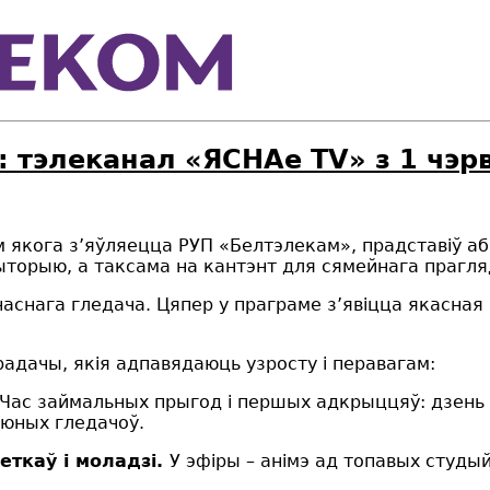
: тэлеканал «ЯСНАе TV» з 1 чэр
м якога з’яўляецца РУП «Белтэлекам», прадставіў а
ыторыю, а таксама на кантэнт для сямейнага прагля
снага гледача. Цяпер у праграме з’явіцца якасная 
радачы, якія адпавядаюць узросту і перавагам:
 Час займальных прыгод і першых адкрыццяў: дзень
 юных гледачоў.
еткаў і моладзі.
У эфіры – анімэ ад топавых студы