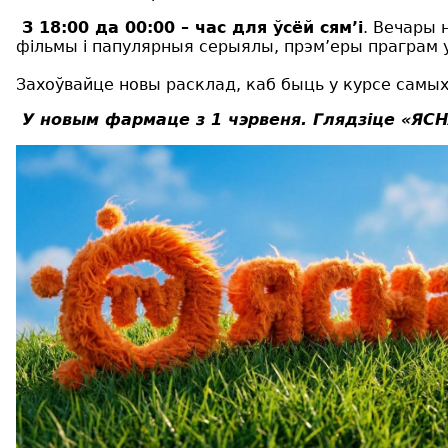
З 18:00 да 00:00 – час для ўсёй сям’і
. Вечары 
фільмы і папулярныя серыялы, прэм’еры праграм 
Захоўвайце новы расклад, каб быць у курсе самых
У новым фармаце з 1 чэрвеня. Глядзіце «ЯС