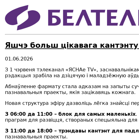
Яшчэ больш цікавага кантэнту
01.06.2026
З 1 чэрвеня тэлеканал «ЯСНАе TV», заснавальніка
рэдакцыя зрабіла на дзіцячую і маладзёжную аўд
Абнаўленне фармату стала адказам на запыты суча
пазнавальныя праекты, якія зацікавяць кожнага.
Новая структура эфіру дазволіць лёгка знайсці пе
З 06:00 да 11:00 –
блок для самых маленькіх
.
праграм для развіцця, створаных спецыяльна для
З 11:00 да 18:00 – трэндавы кантэнт для падл
пазнавальныя праекты.