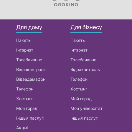
Для дому
Для бізнесу
Пакеты
Пакеты
Інтэрнэт
Інтэрнэт
Тэлебачанне
Тэлебачанне
Відэакантроль
Відэакантроль
Відэадамафон
Тэлефон
Тэлефон
Хостынг
Хостынг
Мой горад
Мой горад
Мой універсітэт
Іншыя паслугі
Іншыя паслугі
Акцыі