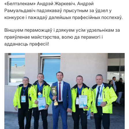
«Белтэлекам» Андрэй Жаркевіч. Андрэй
Рамуальдавіч падзякаваў прысутным за ўдзел у
конкурсе і пажадаў далейшых прафесійных поспехаў.
Віншуем пераможцаў і дзякуем усім удзельнікам за
праяўленае майстэрства, волю да перамогі і
адданасць прафесіі!