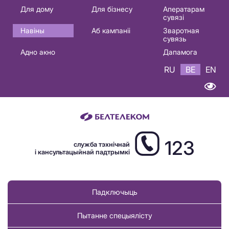
Основная
Для дому
Для бізнесу
Аператарам
сувязі
навигация
Навіны
Аб кампаніі
Зваротная
BE
сувязь
Адно акно
Дапамога
RU
BE
EN
123
служба тэхнічнай
і кансультацыйнай падтрымкі
Падключыць
Пытанне спецыялісту