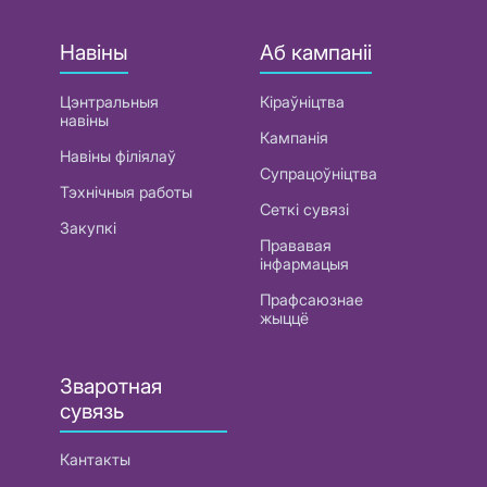
Навіны
Аб кампаніі
Цэнтральныя
Кіраўніцтва
навіны
Кампанія
Навіны філіялаў
Супрацоўніцтва
Тэхнічныя работы
Сеткі сувязі
Закупкі
Прававая
інфармацыя
Прафсаюзнае
жыццё
Зваротная
сувязь
Кантакты