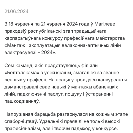
21.06.2024
З 18 чэрвеня па 21 чэрвеня 2024 года ў Магілёве
праходзіў рэспубліканскі этап традыцыйнага
карпаратыўнага конкурсу прафесійнага майстэрства
«Мантаж і эксплуатацыя валаконна-аптычных ліній
электрасувязі – 2024».
Сем каманд, якія прадстаўляюць філіялы
«Белтэлекама» з усёй краіны, змагаліся за званне
лепшых у прафесіі. На працягу трох дзён канкурсанты
дэманстравалі свае навыкі ў мантажы абаненцкіх
ліній, падключэнні паслуг, пошуку і ўстараненні
пашкоджанняў.
Напружаная барацьба разгарнулася на кожным этапе
спаборніцтваў. Удзельнікі праявілі не толькі высокі
прафесіяналізм, але і творчы падыход у конкурсе,