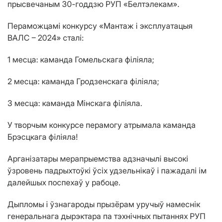
прысвечаным 30-годдзю РУП «Белтэлекам».
Пераможцамі конкурсу «Мантаж і эксплуатацыя
ВАЛС – 2024» сталі:
1 месца: каманда Гомельскага філіяла;
2 месца: каманда Гродзенскага філіяла;
3 месца: каманда Мінскага філіяла.
У творчым конкурсе перамогу атрымала каманда
Брэсцкага філіяла!
Арганізатары мерапрыемства адзначылі высокі
ўзровень падрыхтоўкі ўсіх удзельнікаў і пажадалі ім
далейшых поспехаў у рабоце.
Дыпломы і ўзнагароды прызёрам уручыў намеснік
генеральнага дырэктара па тэхнічных пытаннях РУП