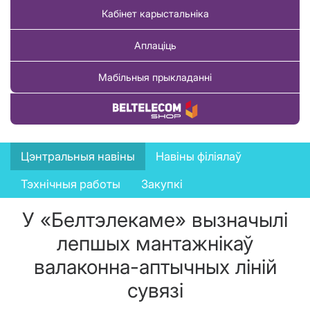
Кабінет карыстальніка
Аплаціць
Мабільныя прыкладанні
Купіць тавар
News
Цэнтральныя навіны
Навіны філіялаў
menu
Тэхнічныя работы
Закупкі
У «Белтэлекаме» вызначылі
лепшых мантажнікаў
валаконна-аптычных ліній
сувязі