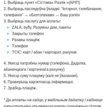
1. Выбраць пункт «Сістэма« Разлік »(АРІП)
2. Выбраць паслядоўна ўкладкі: "Інтэрнэт, тэлебачанне,
тэлефанія" → «Белтэлекам» → Ваш рэгіён
3. Выбраць паслугу
для аплаты
:
ZALA, byfly, Разумны дом, пакеты
Закрыты тэлефон
Разавы
плацёж
Тэлефон
ТСІС:
карт / аб
а
н / к
арпарат. рахунак
4
. Увесці патр
эбны
нумар (тэлефона,
Дадатка
,
абаненцкага / картачнага рахунку)
5
. Увесці суму плацяжу (калі не
ў
казаная).
6
. Праверыць карэктнасць інфармацыі.
7
.
Зрабіць
плацёж.
* Да аплаты на сайце, у мабільным дадатку і кабінеце
карыстальніка прымаюцца карты плац
ё
жных сістэм