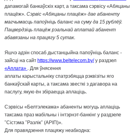
дапамогай банкаўскіх карт, а таксама сэрвісу «Абяцаны
плацёж».
Сэрвіс «Абяцаны плацёж» дае абаненту
магчымасць папоўніць баланс на суму да 15 рублёў.
Пацвердзіць плацёж рэальнай аплатай абанент
абавязаны на працягу 5 сутак.
Яшчэ адзін спосаб дыстанцыйна папоўніць баланс -
зайсці на сайт
https://www.beltelecom.by/
у
разд
з
ел
«
А
плата»
. Для
ўнясення
аплаты
карыста
льніку
спатрэбяцца рэквізіты яго
банкаўскай карты, а таксама
звесткі
з да
гавора
на
паслугу, якую ён збіраецца аплаціць.
Сэрвісы «Белтэлекама» абаненты могуць аплаціць
таксама праз мабільны і інтэрнэт-банкінг у раздзеле
"Сістэма
"Разлік"
(АРІП)».
Для правядзення плацяжу неабходна: