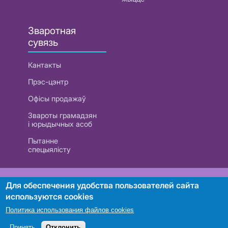
Зваротная
сувязь
Кантакты
Прэс-цэнтр
Офісы продажаў
Звароты грамадзян
і юрыдычных асоб
Пытанне
спецыялісту
РУП «Белтэлекам». УНП 101007741
Для обеспечения удобства пользователей сайта
используются cookies
Политика использования файлов cookies
Пошук
Принять
Отклонить