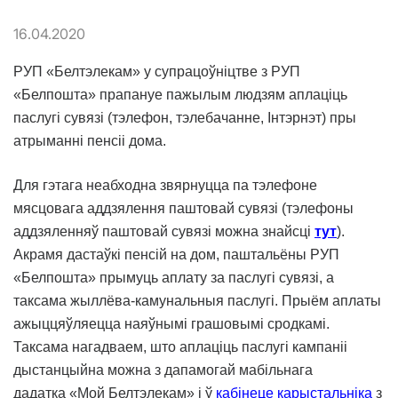
16.04.2020
РУП «Белтэлекам» у супрацоўніцтве з РУП
«Белпошта» прапануе пажылым людзям аплаціць
паслугі сувязі (тэлефон, тэлебачанне, Інтэрнэт) пры
атрыманні пенсіі
дома
.
Для гэтага неабходна звярнуцца па тэлефоне
мясцовага аддзялення паштовай сувязі (тэлефоны
аддзяленняў паштовай сувязі можна знайсці
тут
)
.
Акрамя дастаўкі пенсій на дом, паштальёны РУП
«Белпошта» прымуць аплату за паслугі сувязі, а
таксама жыллёва-камунальныя паслугі. Прыём аплаты
ажыццяўляецца наяўнымі грашовымі сродкамі.
Таксама нагадваем, што аплаціць паслугі кампаніі
дыстанцыйна можна з дапамогай мабільнага
дадатка
«Мой Белтэлекам» і ў
каб
інеце карыстальніка
з