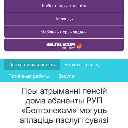
Кабінет карыстальніка
Аплаціць
Мабільныя прыкладанні
Купіць тавар
News
Цэнтральныя навіны
Навіны філіялаў
menu
Тэхнічныя работы
Закупкі
Пры атрыманні пенсій
дома абаненты РУП
«Белтэлекам» могуць
аплаціць паслугі сувязі