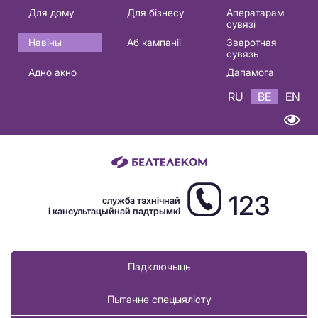
Основная
Для дому
Для бізнесу
Аператарам
сувязі
навигация
Навіны
Аб кампаніі
Зваротная
BE
сувязь
Адно акно
Дапамога
RU
BE
EN
123
служба тэхнічнай
і кансультацыйнай падтрымкі
Падключыць
Пытанне спецыялісту