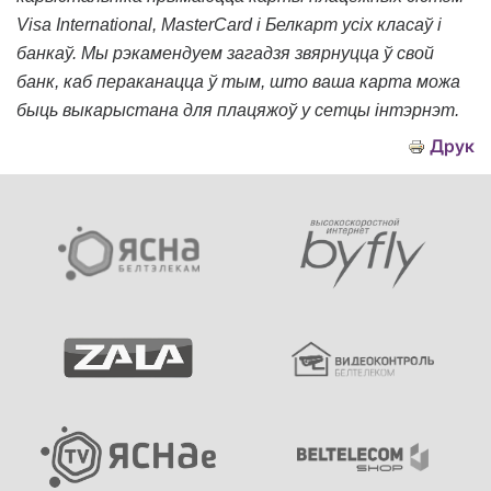
Visa International, MasterCard і Белкарт
у
сіх класаў і
банкаў. Мы рэкамендуем загадзя звярнуцца ў свой
банк, каб пераканацца ў тым, што ваша карта можа
быць выкарыстана для плацяжоў у сетцы інтэрнэт.
Друк