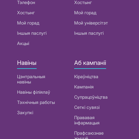
Тэлефон
Хостынг
Хостынг
Мой горад
Мой горад
Мой універсітэт
Іншыя паслугі
Іншыя паслугі
Акцыі
Навіны
Аб кампаніі
Цэнтральныя
Кіраўніцтва
навіны
Кампанія
Навіны філіялаў
Супрацоўніцтва
Тэхнічныя работы
Сеткі сувязі
Закупкі
Прававая
інфармацыя
Прафсаюзнае
жыццё