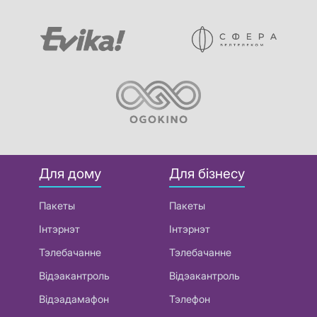
Для дому
Для бізнесу
Пакеты
Пакеты
Інтэрнэт
Інтэрнэт
Тэлебачанне
Тэлебачанне
Відэакантроль
Відэакантроль
Відэадамафон
Тэлефон