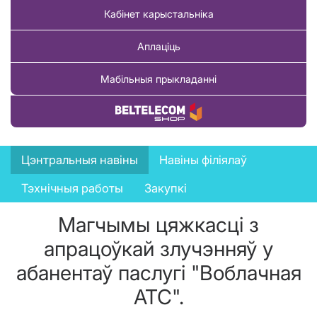
Кабінет карыстальніка
Аплаціць
Мабільныя прыкладанні
Купіць тавар
News
Цэнтральныя навіны
Навіны філіялаў
menu
Тэхнічныя работы
Закупкі
Магчымы цяжкасці з
апрацоўкай злучэнняў у
абанентаў паслугі "Воблачная
АТС".