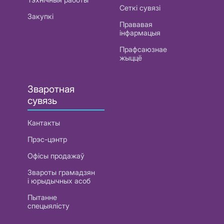
Сеткі сувязі
Закупкі
Прававая
інфармацыя
Прафсаюзнае
жыццё
Зваротная
сувязь
Кантакты
Прэс-цэнтр
Офісы продажаў
Звароты грамадзян
і юрыдычных асоб
Пытанне
спецыялісту