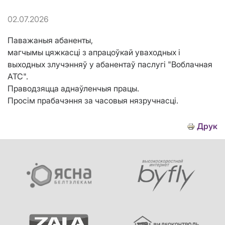
02.07.2026
Паважаныя абаненты,
магчымы цяжкасці з апрацоўкай уваходных і
выходных злучэнняў у абанентаў паслугі "Воблачная
АТС".
Праводзяцца аднаўленчыя працы.
Просім прабачэння за часовыя нязручнасці.
Друк