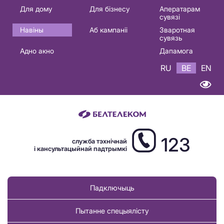
Основная
Для дому
Для бізнесу
Аператарам
сувязі
навигация
Навіны
Аб кампаніі
Зваротная
BE
сувязь
Адно акно
Дапамога
RU
BE
EN
123
служба тэхнічнай
і кансультацыйнай падтрымкі
Падключыць
Пытанне спецыялісту