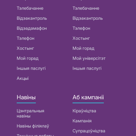
Тэлебачанне
Тэлебачанне
Відэакантроль
Відэакантроль
Відэадамафон
Тэлефон
Тэлефон
Хостынг
Хостынг
Мой горад
Мой горад
Мой універсітэт
Іншыя паслугі
Іншыя паслугі
Акцыі
Навіны
Аб кампаніі
Цэнтральныя
Кіраўніцтва
навіны
Кампанія
Навіны філіялаў
Супрацоўніцтва
Тэхнічныя работы