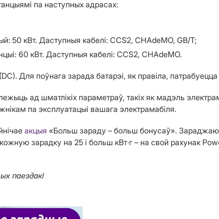
танцыямі па наступных адрасах:
цый: 50 кВт. Даступныя кабелі: CCS2, CHAdeMO, GB/T;
анцыі: 60 кВт. Даступныя кабелі: CCS2, CHAdeMO.
C). Для поўнага зарада батарэі, як правіла, патрабуецца 
лежыць ад шматлікіх параметраў, такіх як мадэль электра
можнікам па эксплуатацыі вашага электрамабіля.
ейнічае
акцыя
«Больш зараду – больш бонусаў». Зараджаючы
ожную зарадку на 25 і больш кВт∙г – на свой рахунак Powe
ных паездак!