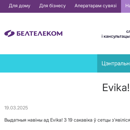
Основная
Для дому
Для бізнесу
Аператарам сувязі
Н
навигация
BE
с
і кансультац
News
Цэнтральн
menu
Evika
19.03.2025
Выдатныя навіны ад Evika! З 19 сакавіка ў сетцы з'явіліс