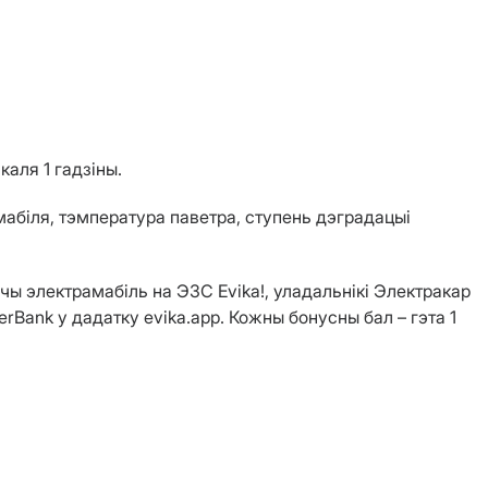
каля 1 гадзіны.
мабіля, тэмпература паветра, ступень дэградацыі
 электрамабіль на ЭЗС Evika!, уладальнікі Электракар
rBank у дадатку evika.app. Кожны бонусны бал – гэта 1