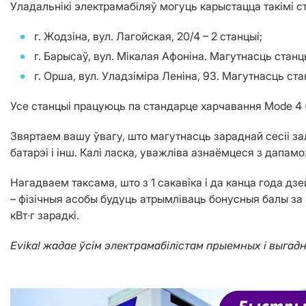
Уладальнікі электрамабіляў могуць карыстацца такімі с
г. Жодзіна, вул. Лагойская, 20/4 – 2 станцыі;
г. Барысаў, вул. Мікалая Афоніна. Магутнасць стан
г. Орша, вул. Уладзіміра Леніна, 93. Магутнасць ст
Усе станцыі працуюць па стандарце харчавання Mode 4 (D
Звяртаем вашу ўвагу, што магутнасць зараднай сесіі за
батарэі і інш. Калі ласка, уважліва азнаёмцеся з дапа
Нагадваем таксама, што з 1 сакавіка і да канца года дз
– фізічныя асобы будуць атрымліваць бонусныя балы за к
кВт∙г зарадкі.
Evika! жадае ўсім электрамабілістам прыемных і выгад