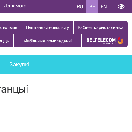
Дапамога
RU
BE
EN
ключыць
Пытанне спецыялісту
Кабінет карыстальніка
аціць
Мабільныя прыкладанні
Купіць тавар
ы
Закупкі
танцыі