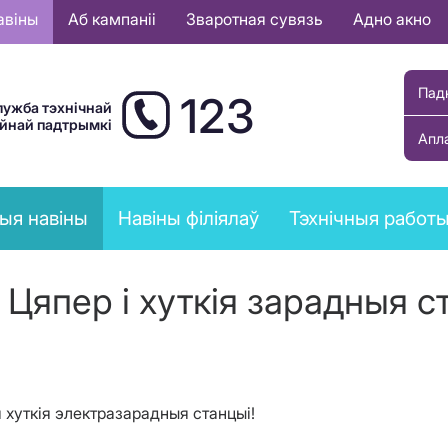
авіны
Аб кампаніі
Зваротная сувязь
Адно акно
Пад
123
лужба тэхнічнай
ыйнай падтрымкі
Апл
ыя навіны
Навіны філіялаў
Тэхнічныя работ
! Цяпер і хуткія зарадныя с
я хуткія электразарадныя станцыі!