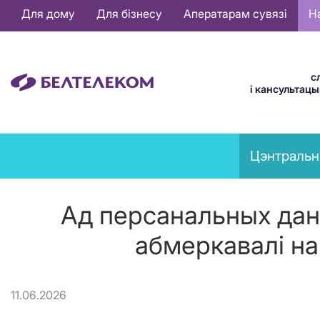
Основная
Для дому
Для бізнесу
Аператарам сувязі
Н
навигация
BE
с
і кансультац
News
Цэнтральн
menu
Ад персанальных дан
абмеркавалі на
11.06.2026