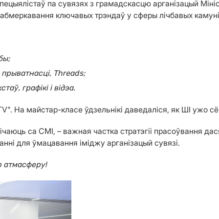
спецыялістаў па сувязях з грамадскасцю арганізацый Міні
 абмеркавання ключавых трэндаў у сферы лічбавых камун
бы;
 прыватнасці, Threads;
аў, графікі і відэа.
V". На майстар-класе ўдзельнікі даведаліся, як ШІ ужо с
ічаюць са СМІ, – важная частка стратэгіі прасоўвання да
анні для ўмацавання іміджу арганізацый сувязі.
ю атмасферу!