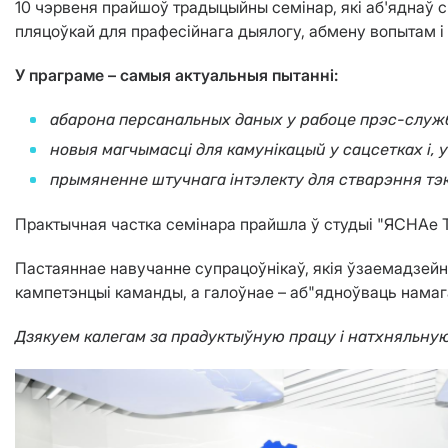
10 чэрвеня прайшоў традыцыйны семінар, які аб'яднаў 
пляцоўкай для прафесійнага дыялогу, абмену вопытам і
У праграме – самыя актуальныя пытанні:
абарона персанальных даных у рабоце прэс-служ
новыя магчымасці для камунікацый у сацсетках і, у
прымяненне штучнага інтэлекту для стварэння тэкст
Практычная частка семінара прайшла ў студыі "ЯСНАе Т
Пастаяннае навучанне супрацоўнікаў, якія ўзаемадзейн
кампетэнцыі каманды, а галоўнае – аб"ядноўваць намаг
Дзякуем калегам за прадуктыўную працу і натхняльну