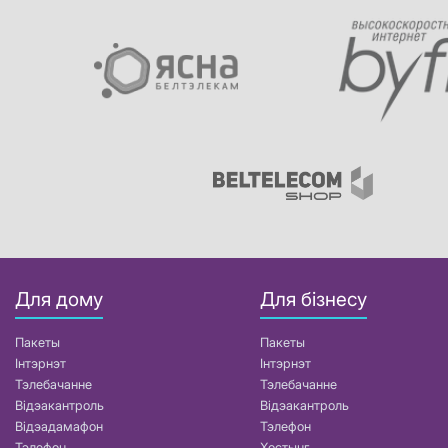
Для дому
Для бізнесу
Пакеты
Пакеты
Інтэрнэт
Інтэрнэт
Тэлебачанне
Тэлебачанне
Відэакантроль
Відэакантроль
Відэадамафон
Тэлефон
Тэлефон
Хостынг