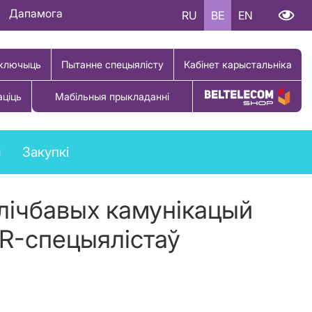
Дапамога
RU
BE
EN
ключыць
Пытанне спецыялісту
Кабінет карыстальніка
аціць
Мабільныя прыкладанні
Купіць тавар
ы
Закупкі
лічбавых камунікацый
PR-спецыялістаў