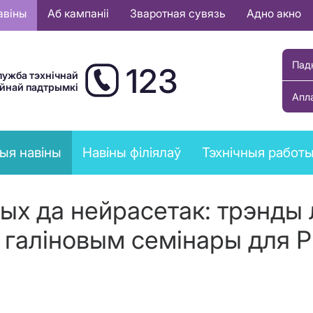
авіны
Аб кампаніі
Зваротная сувязь
Адно акно
Пад
123
лужба тэхнічнай
ыйнай падтрымкі
Апл
ыя навіны
Навіны філіялаў
Тэхнічныя работ
ых да нейрасетак: трэнды 
 галіновым семінары для 