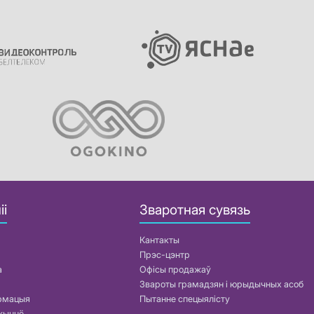
іі
Зваротная сувязь
Кантакты
Прэс-цэнтр
а
Офісы продажаў
Звароты грамадзян і юрыдычных асоб
армацыя
Пытанне спецыялісту
жыццё