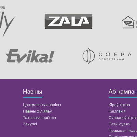
Навіны
Аб кампан
Цэнтральныя навіны
Кіраўніцтва
Навіны філіялаў
Кампанія
Тэхнічныя работы
Супрацоўніцтв
Закупкі
Сеткі сувязі
Прававая інф
Прафсаюзнае 