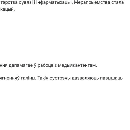
стэрства сувязі і інфарматызацыі. Мерапрыемства стала
ікацый.
ёння дапамагае ў рабоце з медыякантэнтам.
сягненняў галіны. Такія сустрэчы дазваляюць павышаць