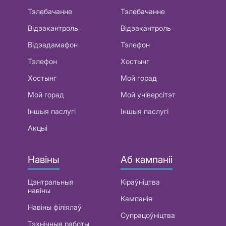
Тэлебачанне
Тэлебачанне
Відэакантроль
Відэакантроль
Відэадамафон
Тэлефон
Тэлефон
Хостынг
Хостынг
Мой горад
Мой горад
Мой універсітэт
Іншыя паслугі
Іншыя паслугі
Акцыі
Навіны
Аб кампаніі
Цэнтральныя
Кіраўніцтва
навіны
Кампанія
Навіны філіялаў
Супрацоўніцтва
Тэхнічныя работы