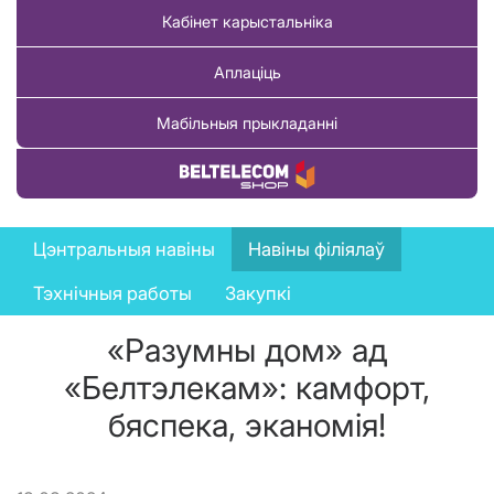
Кабінет карыстальніка
Аплаціць
Мабільныя прыкладанні
Купіць тавар
News
Цэнтральныя навіны
Навіны філіялаў
menu
Тэхнічныя работы
Закупкі
«Разумны дом» ад
«Белтэлекам»: камфорт,
бяспека, эканомія!