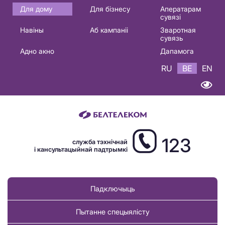
Основная
Для дому
Для бізнесу
Аператарам
сувязі
навигация
Навіны
Аб кампаніі
Зваротная
BE
сувязь
Адно акно
Дапамога
RU
BE
EN
123
служба тэхнічнай
і кансультацыйнай падтрымкі
Падключыць
Пытанне спецыялісту