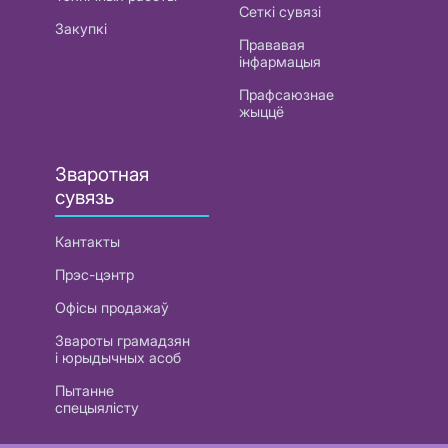
Сеткі сувязі
Закупкі
Прававая
інфармацыя
Прафсаюзнае
жыццё
Зваротная
сувязь
Кантакты
Прэс-цэнтр
Офісы продажаў
Звароты грамадзян
і юрыдычных асоб
Пытанне
спецыялісту