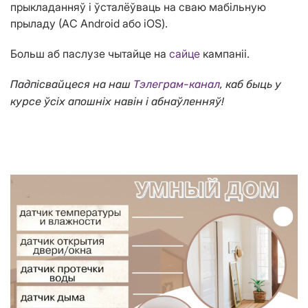
прыкладанняў і ўсталёўваць на сваю мабільную
прыладу (АС Android або iOS).
Больш аб паслузе чытайце на
сайце
кампаніі.
Падпісвайцеся на наш
Тэлеграм-канал
, каб быць у
курсе ўсіх апошніх навін і абнаўленняў!