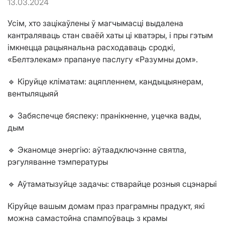
13.03.2024
Усім, хто зацікаўлены ў магчымасці выдалена
кантраляваць стан сваёй хаты ці кватэры, і пры гэтым
імкнецца рацыянальна расходаваць сродкі,
«Белтэлекам» прапануе паслугу «Разумны дом».
🔹
Кіруйце кліматам: ацяпленнем, кандыцыянерам,
вентыляцыяй
🔹
Забяспечце бяспеку: пранікненне, уцечка вады,
дым
🔹
Эканомце энергію: аўтаадключэнне святла,
рэгуляванне тэмпературы
🔹
Аўтаматызуйце задачы: стварайце розныя сцэнарыі
Кіруйце вашым домам праз праграмны прадукт, які
можна самастойна спампоўваць з крамы