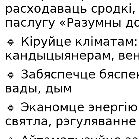
расходаваць сродкі
паслугу «Разумны д
🔹
Кіруйце кліматам:
кандыцыянерам, ве
🔹
Забяспечце бяспек
вады, дым
🔹
Эканомце энергію
святла, рэгуляванн