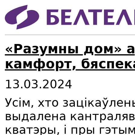
«Разумны дом» а
камфорт, бяспека
13.03.2024
Усім, хто зацікаўле
выдалена кантралява
кватэры, і пры гэты