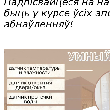
Падпісвайцеся на н
быць у курсе ўсіх ап
абнаўленняў!