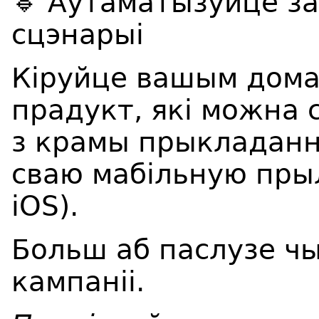
🔹
Аўтаматызуйце за
сцэнарыі
Кіруйце вашым дома
прадукт, які можна
з крамы прыкладання
сваю мабільную прыл
iOS).
Больш аб паслузе ч
кампаніі.