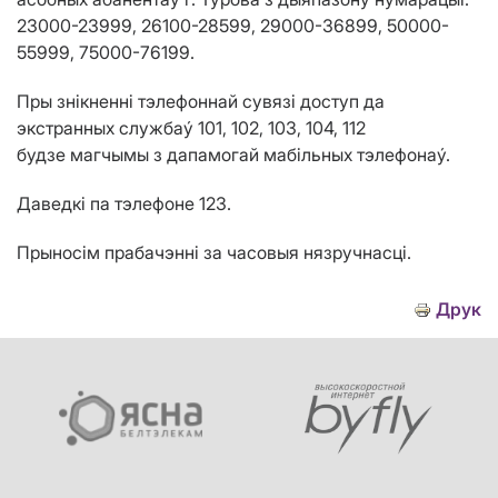
23000-23999, 26100-28599, 29000-36899, 50000-
55999, 75000-76199.
Пры зн
i
кненн
i
тэлефоннай сувяз
i
доступ да
экстранных службаý 101, 102, 103, 104, 112
будзе магчымы з дапамогай маб
i
льных тэлефонаý.
Даведк
i
па тэлефоне 123.
Прыно
ci
м прабачэнн
i
за часовыя нязручнасц
i
.
Друк