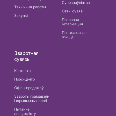
Супрацоўніцтва
Тэхнічныя работы
Сеткі сувязі
Закупкі
Прававая
інфармацыя
Прафсаюзнае
жыццё
Зваротная
сувязь
Кантакты
Прэс-цэнтр
Офісы продажаў
Звароты грамадзян
і юрыдычных асоб
Пытанне
спецыялісту