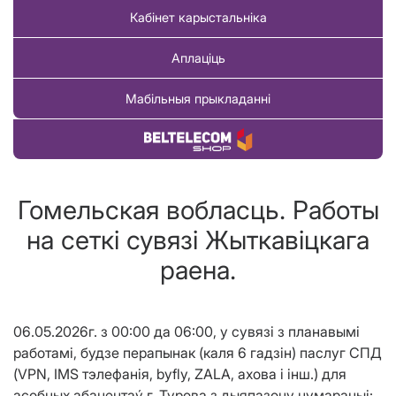
Кабінет карыстальніка
Аплаціць
Мабільныя прыкладанні
Купіць тавар
Гомельская вобласць. Работы
на сеткi сувязi Жыткавіцкага
раена.
06.05.2026г. з 00:00 да 06:00, у сувяз
i
з планавым
i
работам
i
, будзе перапынак (каля 6 гадз
i
н) паслуг СПД
(
VPN
,
IMS
тэлефан
i
я,
byfly
,
ZALA
, ахова
i i
нш.) для
асобных абанентаý г. Турова з дыяпазону нумарацы
i
: