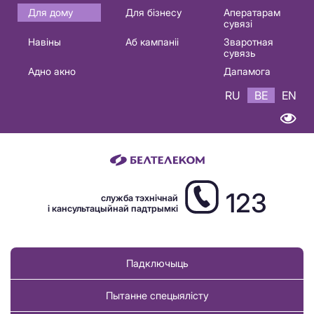
Основная
Для дому
Для бізнесу
Аператарам
сувязі
навигация
Навіны
Аб кампаніі
Зваротная
BE
сувязь
Адно акно
Дапамога
RU
BE
EN
123
служба тэхнічнай
і кансультацыйнай падтрымкі
Падключыць
Пытанне спецыялісту