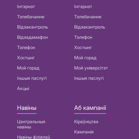
Інтэрнэт
Інтэрнэт
Тэлебачанне
Тэлебачанне
Відэакантроль
Відэакантроль
Відэадамафон
Тэлефон
Тэлефон
Хостынг
Хостынг
Мой горад
Мой горад
Мой універсітэт
Іншыя паслугі
Іншыя паслугі
Акцыі
Навіны
Аб кампаніі
Цэнтральныя
Кіраўніцтва
навіны
Кампанія
Навіны філіялаў