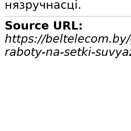
нязручнасц
i
.
Source URL:
https://beltelecom.by
raboty-na-setki-suvya