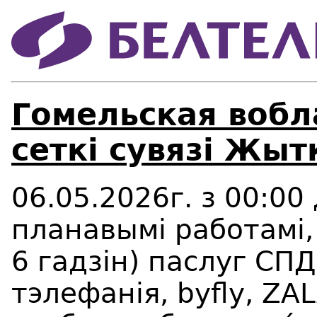
Гомельская вобл
сеткi сувязi Жыт
06.05.2026г. з 00:00 
планавым
i
работам
i
6 гадз
i
н) паслуг СПД
тэлефан
i
я,
byfly
,
ZAL