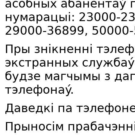
асобных абанентаý г
нумарацы
i
: 23000-2
29000-36899, 50000-
Пры зн
i
кненн
i
тэлеф
экстранных службаý 
будзе магчымы з да
тэлефонаý.
Даведк
i
па тэлефоне
Прыно
ci
м прабачэнн