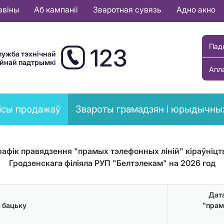
авіны
Аб кампаніі
Зваротная сувязь
Адно акно
Пад
123
лужба тэхнічнай
ыйнай падтрымкі
Апл
ісы продажаў
Звароты грамадзян і юрыдычны
рафік правядзення "прамых тэлефонных ліній" кіраўніцт
Гродзенскага філіяла РУП "Белтэлекам" на 2026 год
Дата
а бацьку
"прам