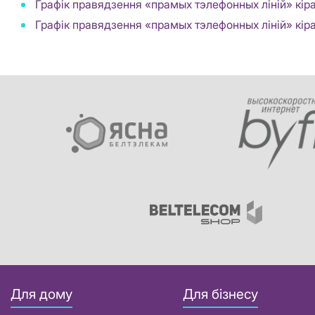
Графік правядзення «прамых тэлефонных ліній» кіра
Графік правядзення «прамых тэлефонных ліній» кір
Для дому
Для бізнесу