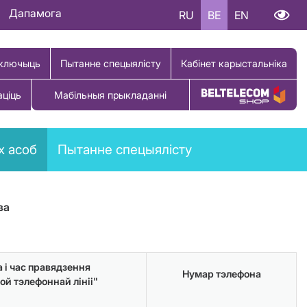
Дапамога
RU
BE
EN
ключыць
Пытанне спецыялісту
Кабінет карыстальніка
аціць
Мабільныя прыкладанні
Купіць тавар
х асоб
Пытанне спецыялісту
ва
 і час правядзення
Нумар тэлефона
ой тэлефоннай лініі"