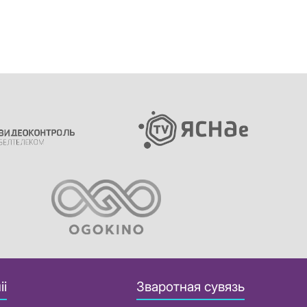
іі
Зваротная сувязь