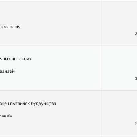
іслававіч
ічных пытаннях
ванавіч
оце і пытаннях будаўніцтва
лаевіч