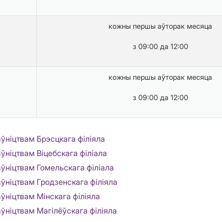
кожны першы аўторак месяца
з 09:00 да 12:00
кожны першы аўторак месяца
з 09:00 да 12:00
аўніцтвам Брэсцкага філіяла
ўніцтвам Віцебскага філіала
аўніцтвам Гомельскага філіала
аўніцтвам Гродзенскага філіяла
ўніцтвам Мінскага філіяла
аўніцтвам Магілёўскага філіяла