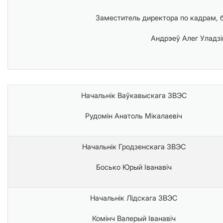
Заместитель директора по кадрам, 
Андрэеў Алег Уладзі
Начальнік Ваўкавыскага ЗВЭС
Рудомін Анатоль Мікалаевіч
Начальнік Гродзенскага ЗВЭС
Босько Юрый Іванавіч
Начальнік Лідскага ЗВЭС
Комінч Валерый Іванавіч