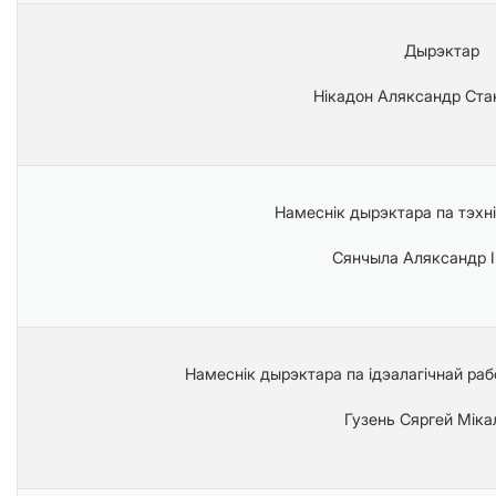
Дырэктар
Нікадон Аляксандр Стан
Намеснік дырэктара па тэхн
Сянчыла Аляксандр І
Намеснік дырэктара па ідэалагічнай раб
Гузень Сяргей Міка