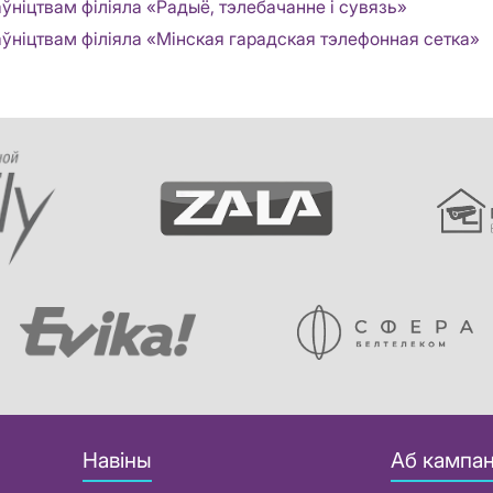
ўніцтвам філіяла «Радыё, тэлебачанне і сувязь»
аўніцтвам філіяла «Мінская гарадская тэлефонная сетка»
Навіны
Аб кампан