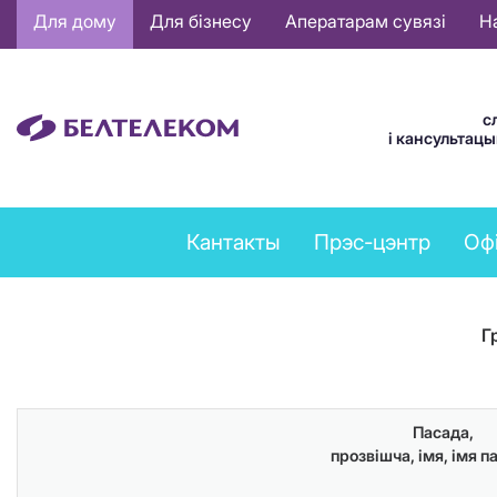
Основная
Для дому
Для бізнесу
Аператарам сувязі
Н
навигация
BE
с
і кансультац
Feedback
Кантакты
Прэс-цэнтр
Оф
menu
Г
Пасада,
прозвішча, імя, імя п