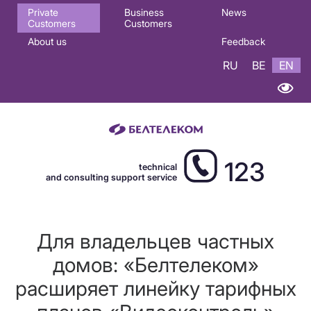
Основная
Private
Business
News
Customers
Customers
навигация
About us
Feedback
EN
RU
BE
EN
123
technical
and consulting support service
Для владельцев частных
домов: «Белтелеком»
расширяет линейку тарифных