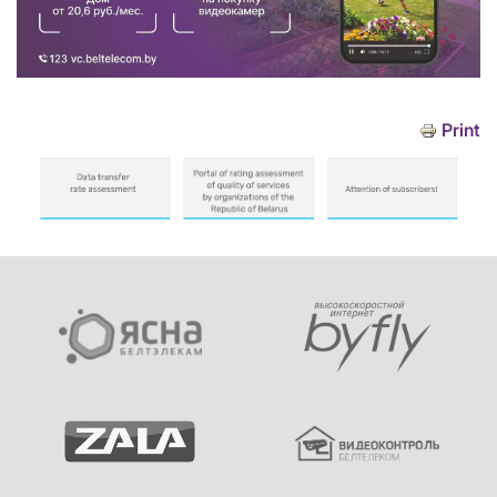
Print