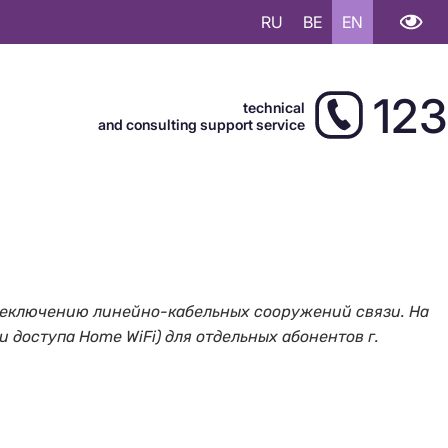
RU
BE
EN
123
technical
and consulting support service
 переключению линейно-кабельных сооружений связи. На
и доступа Home WiFi) для отдельных абонентов г.