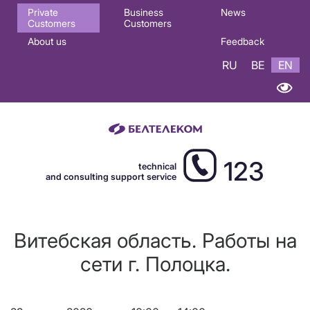
Основная
Private
Business
News
Customers
Customers
навигация
About us
Feedback
EN
RU
BE
EN
123
technical
and consulting support service
Витебская область. Работы на
сети г. Полоцка.