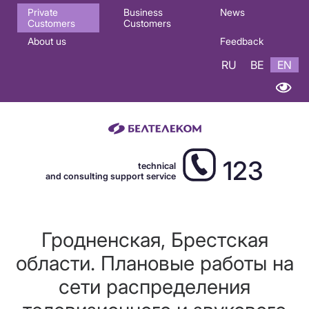
Основная
Private
Business
News
Customers
Customers
навигация
About us
Feedback
EN
RU
BE
EN
123
technical
and consulting support service
Гродненская, Брестская
области. Плановые работы на
сети распределения