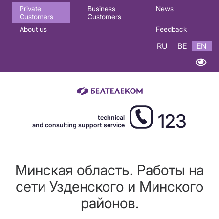
Основная
Private
Business
News
Customers
Customers
навигация
About us
Feedback
EN
RU
BE
EN
123
technical
and consulting support service
Минская область. Работы на
сети Узденского и Минского
районов.