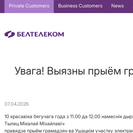
Основная
Private Customers
Business Customers
News
навигация
EN
Увага! Выязны прыём г
07.04.2026
10 красавіка бягучага года з 11.00 да 12.00 намеснік д
Тылец Мікалай Міхайлавіч
правядзе прыём грамадзян ва Ушацкім участку электрас