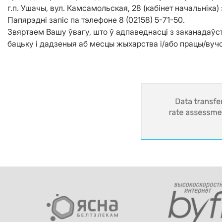
г.п. Ушачы, вул. Камсамольская, 28 (кабінет начальнік
Папярэдні запіс па тэлефоне 8 (02158) 5-71-50.
Звяртаем Вашу ўвагу, што ў адпаведнасці з заканадаўс
бацьку і дадзеныя аб месцы жыхарства і/або працы/вуч