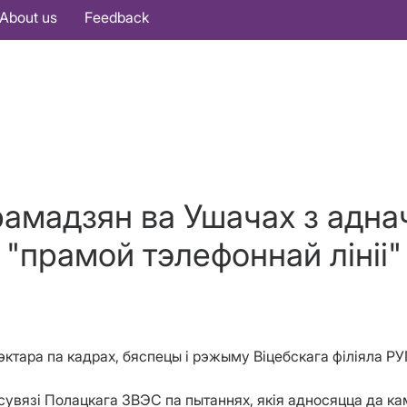
About us
Feedback
рамадзян ва Ушачах з ад
"прамой тэлефоннай лініі"
ырэктара па кадрах, бяспецы і рэжыму Віцебскага філіяла Р
увязі Полацкага ЗВЭС па пытаннях, якія адносяцца да кам