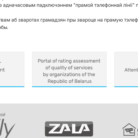
а) з адначасовым падключэннем "прамой тэлефоннай лініі" 
твам аб зваротах грамадзян пры звароце на прамую тэлефо
обы.