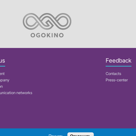
us
Feedback
ent
Contacts
mpany
Press-center
on
nication networks