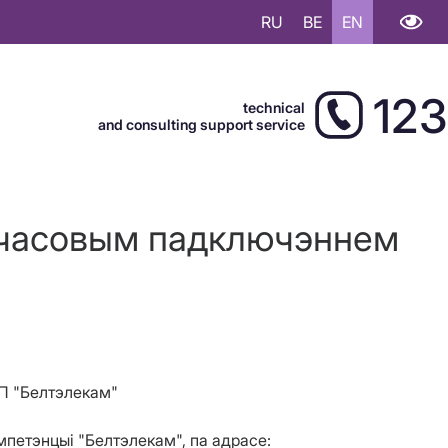
RU
BE
EN
123
technical
and consulting support service
начасовым падключэннем
УП "Белтэлекам"
петэнцыі "Белтэлекам", па адрасе: