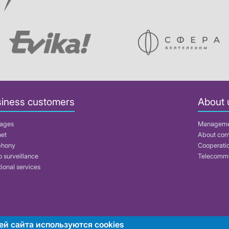
iness customers
About 
ages
Managem
net
About co
phony
Cooperati
 surveillance
Telecommu
ional services
ей сайта используются cookies