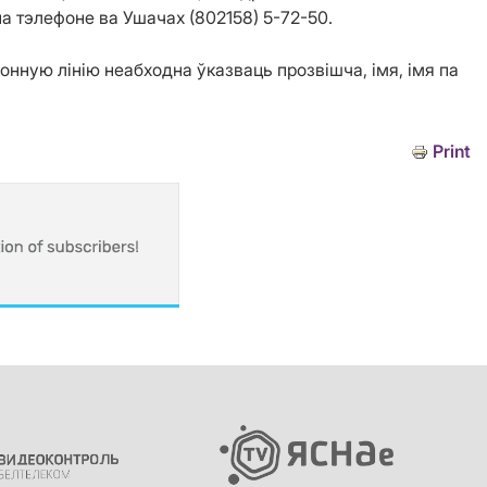
па тэлефоне ва Ушачах (802158) 5-72-50.
нную лінію неабходна ўказваць прозвішча, імя, імя па
Print