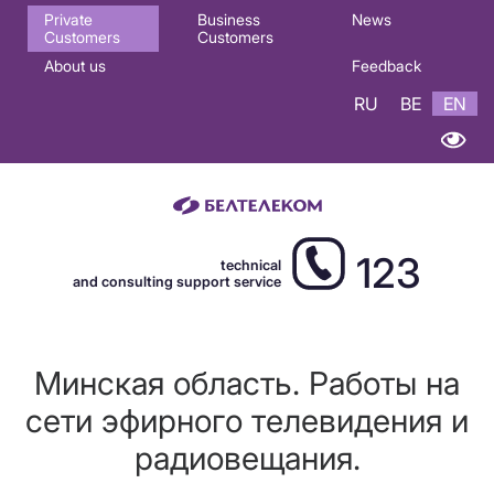
Основная
Private
Business
News
Customers
Customers
навигация
About us
Feedback
EN
RU
BE
EN
123
technical
and consulting support service
Минская область. Работы на
сети эфирного телевидения и
радиовещания.