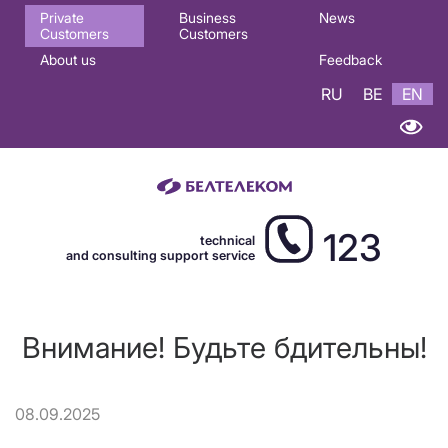
Основная
Private
Business
News
Customers
Customers
навигация
About us
Feedback
EN
RU
BE
EN
123
technical
and consulting support service
Внимание! Будьте бдительны!
08.09.2025