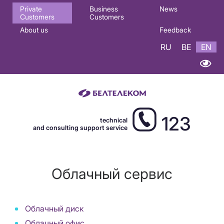
Основная
Private
Business
News
Customers
Customers
навигация
About us
Feedback
EN
RU
BE
EN
123
technical
and consulting support service
Облачный сервис
Облачный диск
Облачный офис