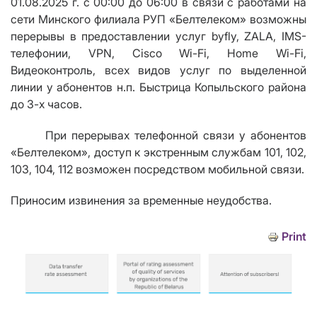
01.08.2025 г.
с 00:00 до 06:00 в связи с работами на
сети Минского филиала РУП «Белтелеком» возможны
перерывы в предоставлении услуг byfly, ZALA, IMS-
телефонии,
VPN
,
Cisco Wi
-
Fi
,
Home Wi
-
Fi
,
Видеоконтроль, всех видов услуг по выделенной
линии у абонентов н.п. Быстрица Копыльского района
до 3-х часов.
При перерывах телефонной связи у абонентов
«Белтелеком», доступ к экстренным службам 101, 102,
103, 104, 112 возможен посредством мобильной связи.
Приносим извинения за временные неудобства.
Print