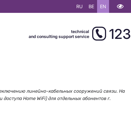
RU
BE
EN
123
technical
and consulting support service
 переключению линейно-кабельных сооружений связи. На
и доступа Home WiFi) для отдельных абонентов г.