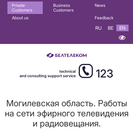
Основная
Private
Business
News
Customers
Customers
навигация
About us
Feedback
EN
RU
BE
EN
123
technical
and consulting support service
Могилевская область. Работы
на сети эфирного телевидения
и радиовещания.