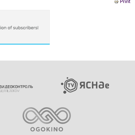
Print