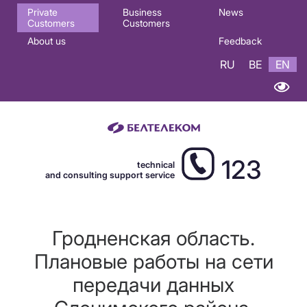
Основная
Private
Business
News
Customers
Customers
навигация
About us
Feedback
EN
RU
BE
EN
123
technical
and consulting support service
Гродненская область.
Плановые работы на сети
передачи данных