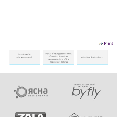
Print