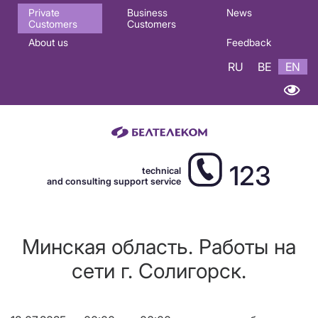
Основная
Private
Business
News
Customers
Customers
навигация
About us
Feedback
EN
RU
BE
EN
123
technical
and consulting support service
Минская область. Работы на
сети г. Солигорск.