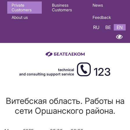
Основная
Private
Business
News
Customers
Customers
навигация
About us
Feedback
EN
RU
BE
EN
123
technical
and consulting support service
Витебская область. Работы на
сети Оршанского района.