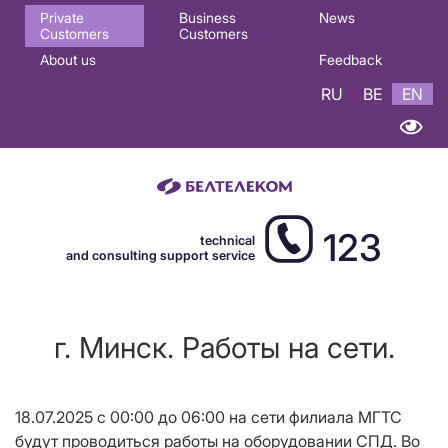
Основная
Private
Business
News
Customers
Customers
навигация
About us
Feedback
EN
RU
BE
EN
123
technical
and consulting support service
г. Минск. Работы на сети.
18.07.2025 с 00:00 до 06:00 на сети филиала МГТС
будут проводиться работы на оборудовании СПД. Во