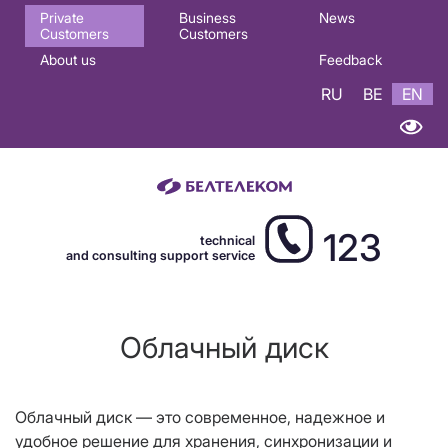
Основная
Private
Business
News
Customers
Customers
навигация
About us
Feedback
EN
RU
BE
EN
123
technical
and consulting support service
Облачный диск
Облачный диск — это современное, надежное и
удобное решение для хранения, синхронизации и