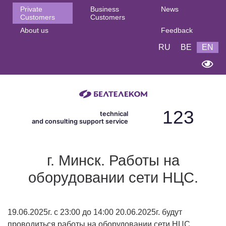
Основная
Private
Business
News
Customers
Customers
навигация
About us
Feedback
EN
RU
BE
EN
123
technical
and consulting support service
г. Минск. Работы на
оборудовании сети НЦС.
19.06.2025г. с 23:00 до 14:00 20.06.2025г. будут
проводиться работы на оборудовании сети НЦС