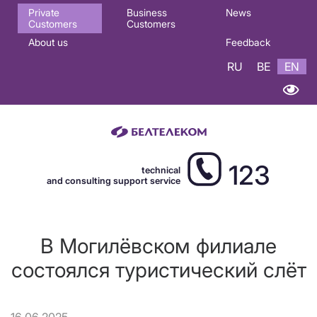
Основная
Private
Business
News
Customers
Customers
навигация
About us
Feedback
EN
RU
BE
EN
123
technical
and consulting support service
В Могилёвском филиале
состоялся туристический слёт