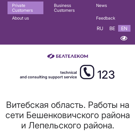
Основная
Private
Business
News
Customers
Customers
навигация
About us
Feedback
EN
RU
BE
EN
123
technical
and consulting support service
Витебская область. Работы на
сети Бешенковичского района
и Лепельского района.