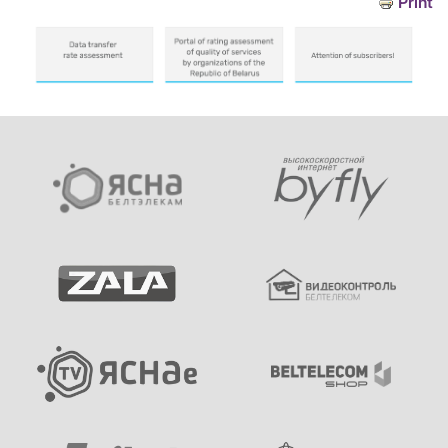
Print